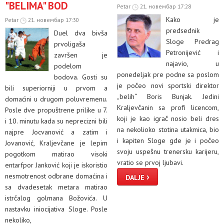
"BELIMA" BOD
Petar
21. новембар 17:28
Kako je
Petar
21. новембар 17:30
predsednik
Duel dva bivša
Sloge Predrag
prvoligaša
Petronijević i
završen je
najavio, u
podelom
ponedeljak pre podne sa poslom
bodova. Gosti su
je počeo novi sportski direktor
bili superiorniji u prvom a
„belih“ Boris Bunjak. Jedini
domaćini u drugom poluvremenu.
Kraljevčanin sa profi licencom,
Posle dve propuštrene prilike u 7.
koji je kao igrač nosio beli dres
i 10. minutu kada su neprecizni bili
na nekolioko stotina utakmica, bio
najpre Jocvanović a zatim i
i kapiten Sloge gde je i počeo
Jovanović, Kraljevčane je lepim
svoju uspešnu trenersku karijeru,
pogotkom matirao visoki
vratio se prvoj ljubavi.
entarfpor Janković koji je iskoristio
›
nesmotrenost odbrane domaćina i
DALJE
sa dvadesetak metara matirao
istrčalog golmana Božovića. U
nastavku iniocijativa Sloge. Posle
nekoliko,