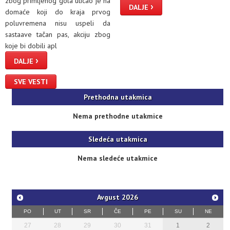
zbog primljenog gola uticao je na
›
DALJE
domaće koji do kraja prvog
poluvremena nisu uspeli da
sastaave tačan pas, akciju zbog
koje bi dobili apl
›
DALJE
SVE VESTI
Prethodna utakmica
Nema prethodne utakmice
Sledeća utakmica
Nema sledeće utakmice
Avgust
2026
PO
UT
SR
ČE
PE
SU
NE
27
28
29
30
31
1
2