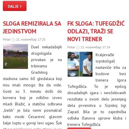
›
DALJE
SLOGA REMIZIRALA SA
FK SLOGA: TUFEGDŽIĆ
JEDINSTVOM
ODLAZI, TRAŽI SE
NOVI TRENER
Petar
21. новембар 17:25
Duel nekadašnjih
Petar
21. новембар 17:24
drugoligaša
Kraljevački
privukao je na
srpskoligaš
tribinama
nastaviće trku za
Gradskog
bodove bez
stadiona samo 60 gledalaca koji
trenera Igora
nisu imali mnogo šta da vide.
Tufegdžića. To je epilog
Gosti su 3. minutu došli do
dosadašnjih igara i neočekivanih
kornera koji je odlično izveo
rezultata u ovom delu jesenjeg
mladi Blažić, a statična odbrana
dela prvenstva u Srpskoj ligi
„belih“ je bila nemi posmatrač
Zapad. Bila je to zajednička
kako visoki Ćesarević glavom
odluka članova uprave kluba i
šalje loptu u gornji levi ugao. Šok
trenera Tufegdžića.