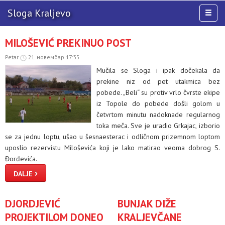
Sloga
Kraljevo
Toggl
naviga
AKTIVNOSTI
MILOŠEVIĆ PREKINUO POST
TIM
Petar
21. новембар 17:35
TAKMIČENJA
Mučila se Sloga i ipak dočekala da
KLUB
prekine niz od pet utakmica bez
pobede. „Beli“ su protiv vrlo čvrste ekipe
MULTIMEDIJA
iz Topole do pobede došli golom u
četvrtom minutu nadoknade regularnog
toka meča. Sve je uradio Grkajac, izborio
se za jednu loptu, ušao u šesnaesterac i odličnom prizemnom loptom
uposlio rezervistu Miloševića koji je lako matirao veoma dobrog S.
Đorđevića.
›
DALJE
DJORDJEVIĆ
BUNJAK DIŽE
PROJEKTILOM DONEO
KRALJEVČANE